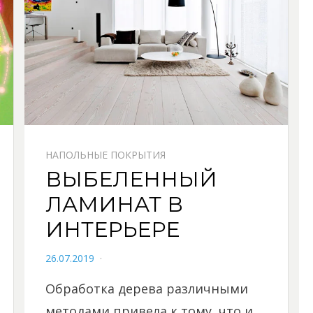
НАПОЛЬНЫЕ ПОКРЫТИЯ
ВЫБЕЛЕННЫЙ
ЛАМИНАТ В
ИНТЕРЬЕРЕ
POSTED
26.07.2019
ON
Обработка дерева различными
методами привела к тому, что и