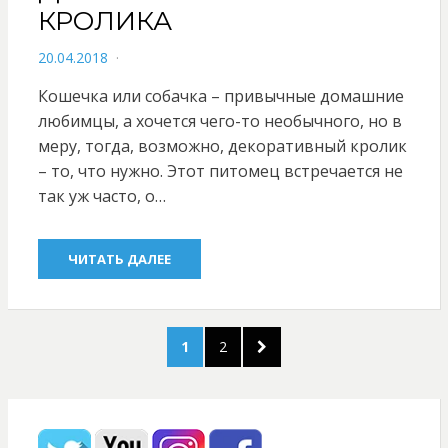
КРОЛИКА
POSTED
20.04.2018
ON
Кошечка или собачка – привычные домашние
любимцы, а хочется чего-то необычного, но в
меру, тогда, возможно, декоративный кролик
– то, что нужно. Этот питомец встречается не
так уж часто, о…
ЧИТАТЬ ДАЛЕЕ
Навигация
PAGE
PAGE
NEXT
1
2
по
PAGE
записям