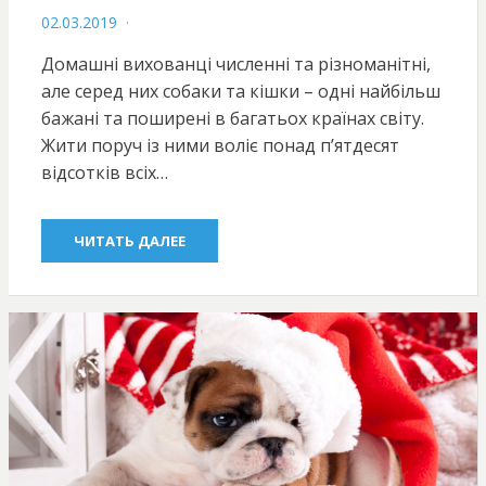
POSTED
02.03.2019
ON
Домашні вихованці численні та різноманітні,
але серед них собаки та кішки – одні найбільш
бажані та поширені в багатьох країнах світу.
Жити поруч із ними воліє понад п’ятдесят
відсотків всіх…
ЧИТАТЬ ДАЛЕЕ