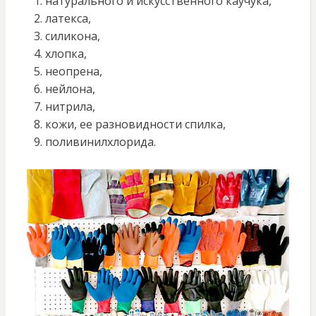
натурального и искусственного каучука,
латекса,
силикона,
хлопка,
неопрена,
нейлона,
нитрила,
кожи, ее разновидности спилка,
поливинилхлорида.