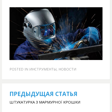
POSTED IN
ИНСТРУМЕНТЫ
,
НОВОСТИ
ПРЕДЫДУЩАЯ СТАТЬЯ
Навігація
записів
ШТУКАТУРКА З МАРМУРНОЇ КРОШКИ