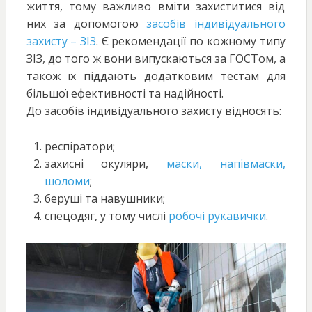
життя, тому важливо вміти захиститися від
них за допомогою
засобів індивідуального
захисту – ЗІЗ
. Є рекомендації по кожному типу
ЗІЗ, до того ж вони випускаються за ГОСТом, а
також їх піддають додатковим тестам для
більшої ефективності та надійності.
До засобів індивідуального захисту відносять:
респіратори;
захисні окуляри,
маски, напівмаски,
шоломи
;
беруші та навушники;
спецодяг, у тому числі
робочі рукавички
.