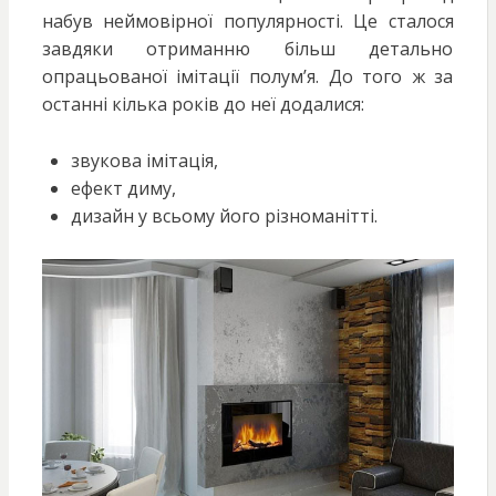
набув неймовірної популярності. Це сталося
завдяки отриманню більш детально
опрацьованої імітації полум’я. До того ж за
останні кілька років до неї додалися:
звукова імітація,
ефект диму,
дизайн у всьому його різноманітті.