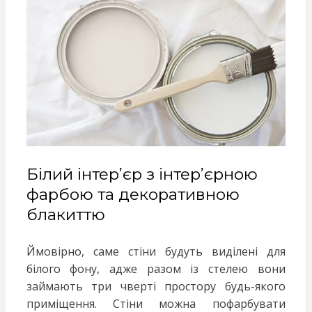
Білий інтер’єр з інтер’єрною
фарбою та декоративною
блакиттю
Ймовірно, саме стіни будуть виділені для
білого фону, адже разом із стелею вони
займають три чверті простору будь-якого
приміщення. Стіни можна пофарбувати