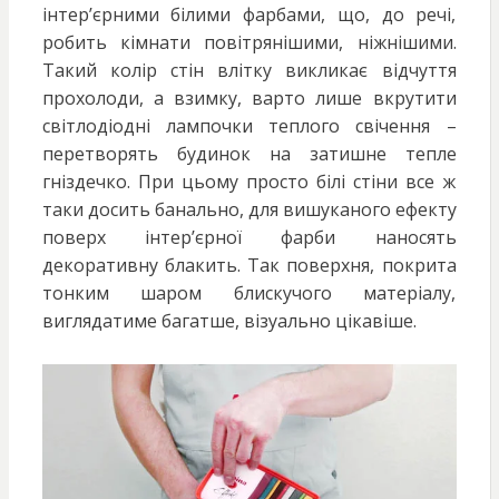
інтер’єрними білими фарбами, що, до речі,
робить кімнати повітрянішими, ніжнішими.
Такий колір стін влітку викликає відчуття
прохолоди, а взимку, варто лише вкрутити
світлодіодні лампочки теплого свічення –
перетворять будинок на затишне тепле
гніздечко. При цьому просто білі стіни все ж
таки досить банально, для вишуканого ефекту
поверх інтер’єрної фарби наносять
декоративну блакить. Так поверхня, покрита
тонким шаром блискучого матеріалу,
виглядатиме багатше, візуально цікавіше.