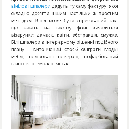
вінілові шпалери
дадуть ту саму фактуру, якої
складно досягти іншим настільки ж простим
методом. Вініл може бути спресований так,
що навіть на такому фоні виявляться
візерунки: дамаск, квіти, абстракція, смужка.
Білі шпалери в інтер’єрному рішенні подібного
плану – витончений спосіб обіграти гладкі
меблі, поліровані поверхні, пофарбований
глянсовою емаллю метал.