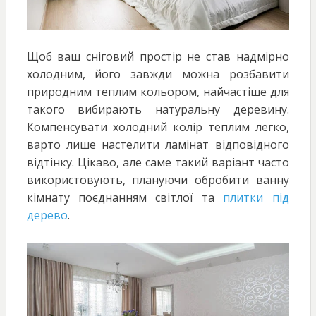
Щоб ваш сніговий простір не став надмірно
холодним, його завжди можна розбавити
природним теплим кольором, найчастіше для
такого вибирають натуральну деревину.
Компенсувати холодний колір теплим легко,
варто лише настелити ламінат відповідного
відтінку. Цікаво, але саме такий варіант часто
використовують, плануючи обробити ванну
кімнату поєднанням світлої та
плитки під
дерево
.