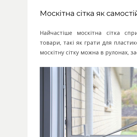
Москітна сітка як самост
Найчастіше москітна сітка спр
товари, такі як грати для пласти
москітну сітку можна в рулонах, з