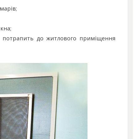
марів;
ікна;
о потрапить до житлового приміщення