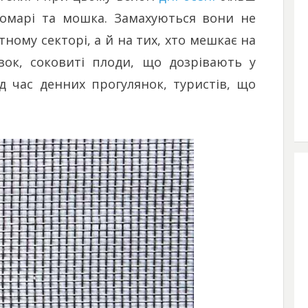
комарі та мошка. Замахуються вони не
тному секторі, а й на тих, хто мешкає на
івок, соковиті плоди, що дозрівають у
ід час денних прогулянок, туристів, що