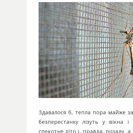
Здавалося б, тепла пора майже зак
безперестанку лізуть у вікна 
спекотне літо і, правда, позаду, а