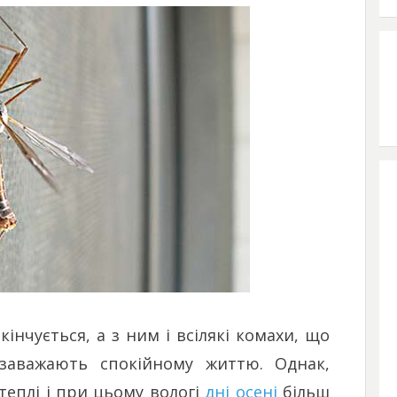
інчується, а з ним і всілякі комахи, що
і заважають спокійному життю. Однак,
 теплі і при цьому вологі
дні осені
більш