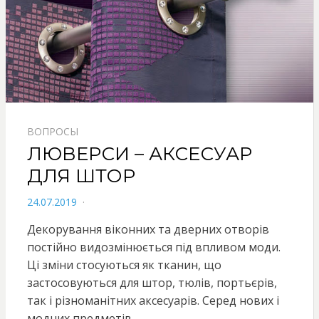
ВОПРОСЫ
ЛЮВЕРСИ – АКСЕСУАР
ДЛЯ ШТОР
POSTED
24.07.2019
ON
Декорування віконних та дверних отворів
постійно видозмінюється під впливом моди.
Ці зміни стосуються як тканин, що
застосовуються для штор, тюлів, портьєрів,
так і різноманітних аксесуарів. Серед нових і
модних предметів,…