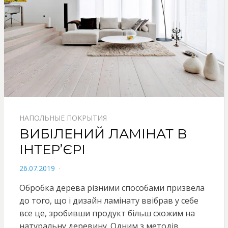
НАПОЛЬНЫЕ ПОКРЫТИЯ
ВИБІЛЕНИЙ ЛАМІНАТ В
ІНТЕР’ЄРІ
POSTED
26.07.2019
ON
Обробка дерева різними способами призвела
до того, що і дизайн ламінату ввібрав у себе
все це, зробивши продукт більш схожим на
натуральну деревину. Одним з методів