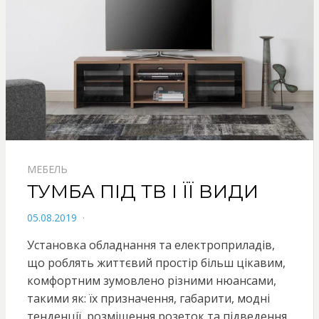
МЕБЕЛЬ
ТУМБА ПІД ТВ І ЇЇ ВИДИ
POSTED
05.08.2019
ON
Установка обладнання та електроприладів,
що роблять життєвий простір більш цікавим,
комфортним зумовлено різними нюансами,
такими як: їх призначення, габарити, модні
тенденції, розміщення розеток та підведення